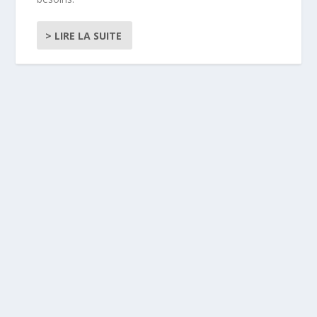
> LIRE LA SUITE
COMMENT SUPPRIMER L’ASPECT GRAS DES
HUILES VÉGÉTALES SUR LA PEAU
24 mai 2022
|
Soins visage
Si vous n’aimez pas vous enduire le corps et le visage
d’huiles végétales car vous n’appréciez pas la sensation
grasse qu’elles laissent sur la...