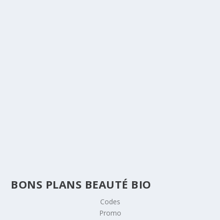
MON POMMEAU DE DOUCHE ANTICALCAIRE
ET HYDRATANT
13 octobre 2021
|
Hygiène
Je ne pensais pas un jour vous parler de pommeau de
douche par ici 😁 Jusqu’à présent je n’utilisais que des
pommeaux de douche classiques, sans réellement me...
> LIRE LA SUITE
BONS PLANS BEAUTÉ BIO
Codes
Promo